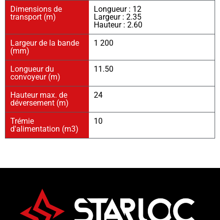
Dimensions de
Longueur : 12
transport (m)
Largeur : 2.35
Hauteur : 2.60
Largeur de la bande
1 200
(mm)
Longueur du
11.50
convoyeur (m)
Hauteur max. de
24
déversement (m)
Trémie
10
d'alimentation (m3)