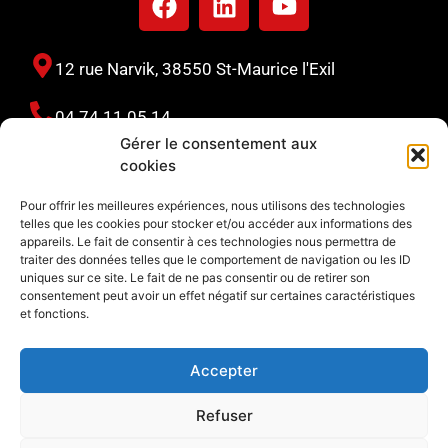
12 rue Narvik, 38550 St-Maurice l'Exil
04 74 11 05 14
Gérer le consentement aux
cookies
110 rue Sauzes, 63170 Aubière
Pour offrir les meilleures expériences, nous utilisons des technologies
telles que les cookies pour stocker et/ou accéder aux informations des
06 80 40 65 21
appareils. Le fait de consentir à ces technologies nous permettra de
traiter des données telles que le comportement de navigation ou les ID
uniques sur ce site. Le fait de ne pas consentir ou de retirer son
consentement peut avoir un effet négatif sur certaines caractéristiques
127 avenue du périgord, 33370 Yvrac
et fonctions.
06 80 40 65 21
Accepter
Refuser
© 2024 tous droits réservés – Réalisation CME –