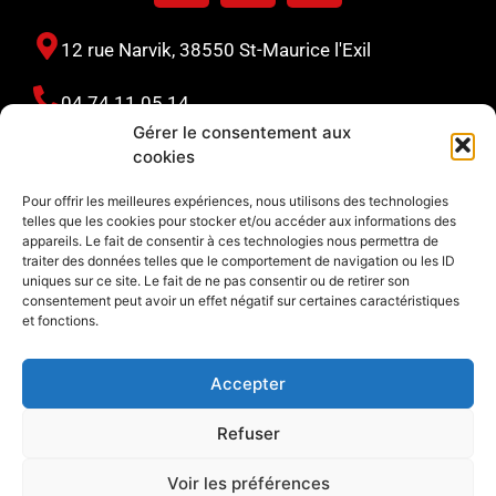
12 rue Narvik, 38550 St-Maurice l'Exil
04 74 11 05 14
Gérer le consentement aux
cookies
110 rue Sauzes, 63170 Aubière
Pour offrir les meilleures expériences, nous utilisons des technologies
telles que les cookies pour stocker et/ou accéder aux informations des
06 80 40 65 21
appareils. Le fait de consentir à ces technologies nous permettra de
traiter des données telles que le comportement de navigation ou les ID
uniques sur ce site. Le fait de ne pas consentir ou de retirer son
consentement peut avoir un effet négatif sur certaines caractéristiques
127 avenue du périgord, 33370 Yvrac
et fonctions.
06 80 40 65 21
Accepter
Refuser
© 2024 tous droits réservés – Réalisation CME –
Voir les préférences
Mentions légales