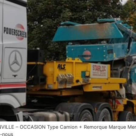
LE – OCCASION Type Camion + Remorque Marque Merce
z-nous