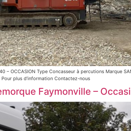
– OCCASION Type Concasseur à percutions Marque SAN
s Pour plus d’information Contactez-nous
emorque Faymonville – Occas