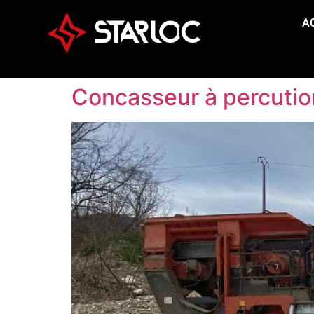
A
Concasseur à percuti